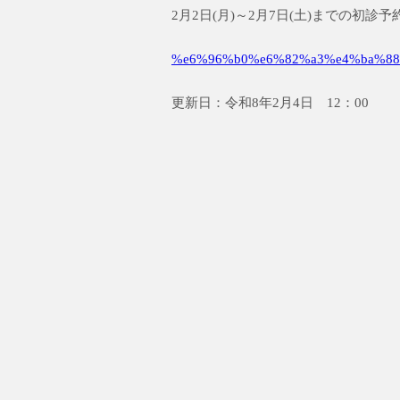
2月2日(月)～2月7日(土)までの初
%e6%96%b0%e6%82%a3%e4%ba%88
更新日：令和8年2月4日 12：00