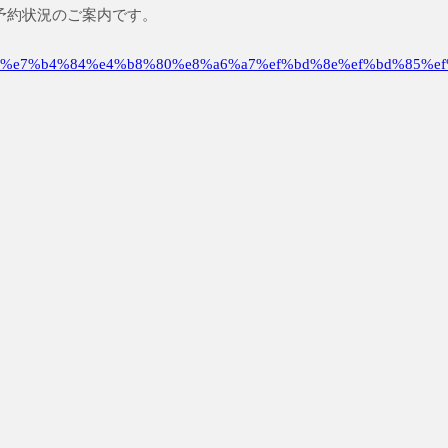
初診予約状況のご案内です。
%e7%b4%84%e4%b8%80%e8%a6%a7%ef%bd%8e%ef%bd%85%ef