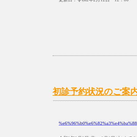
初診予約状況のご案内 2/
%e6%96%b0%e6%82%a3%e4%ba%88