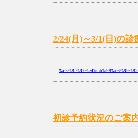
2/24(月)～3/1(日
%e5%8f%97%e4%bb%98%e6%99%82%
初診予約状況のご案内 2/1