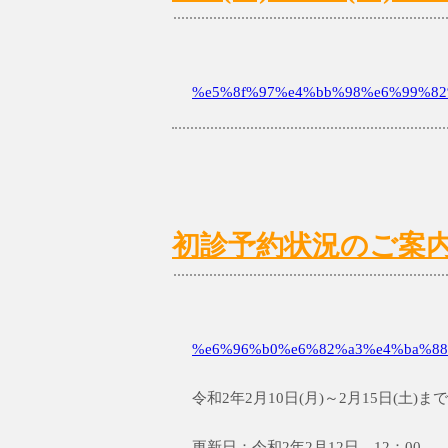
%e5%8f%97%e4%bb%98%e6%99%82%
初診予約状況のご案内 2/1
%e6%96%b0%e6%82%a3%e4%ba%88
令和2年2月10日(月)～2月15日(土
更新日：令和2年2月12日 12：00