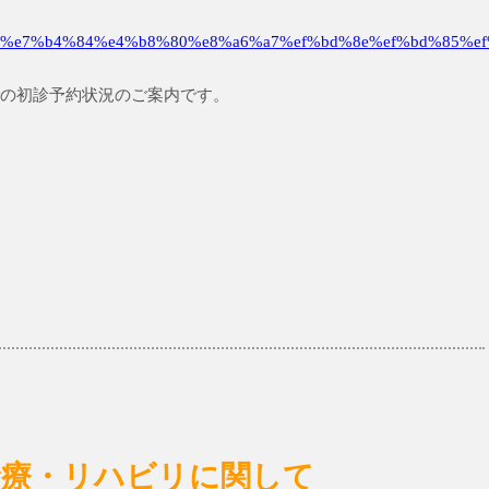
%e7%b4%84%e4%b8%80%e8%a6%a7%ef%bd%8e%ef%bd%85%ef
)までの初診予約状況のご案内です。
日)の診療・リハビリに関して