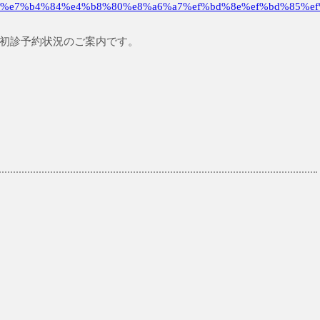
%e7%b4%84%e4%b8%80%e8%a6%a7%ef%bd%8e%ef%bd%85%ef
までの初診予約状況のご案内です。