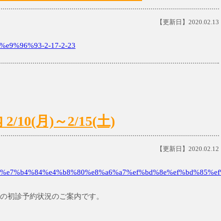
【更新日】2020.02.13
e9%96%93-2-17-2-23
0(月)～2/15(土)
【更新日】2020.02.12
%e7%b4%84%e4%b8%80%e8%a6%a7%ef%bd%8e%ef%bd%85%ef
)までの初診予約状況のご案内です。