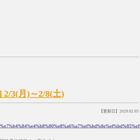
3(月)～2/8(土)
【更新日】2020.02.05
%e7%b4%84%e4%b8%80%e8%a6%a7%ef%bd%8e%ef%bd%85%ef