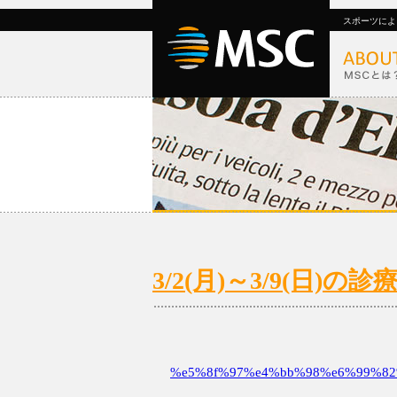
スポーツによ
3/2(月)～3/9(日
%e5%8f%97%e4%bb%98%e6%99%82%