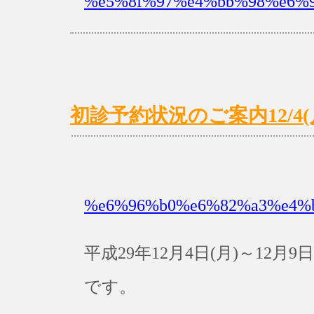
%e5%8f%97%e4%bb%98%e6%99
初診予約状況のご案内12/4(月)
%e6%96%b0%e6%82%a3%e4%
平成29年12月4日(月)～12
です。