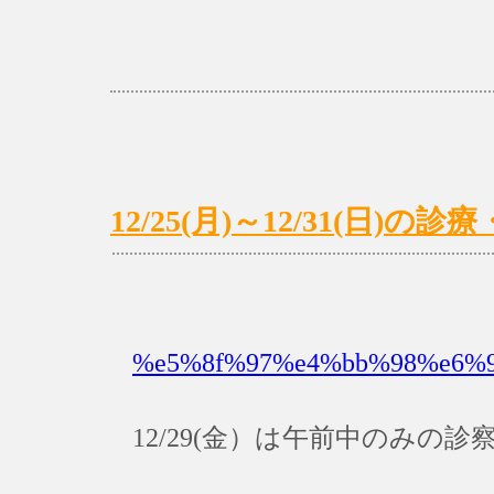
12/25(月)～12/31(日)
%e5%8f%97%e4%bb%98%e6%99
12/29(金）は午前中のみの