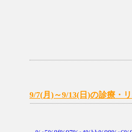
9/7(月)～9/13(日)の診