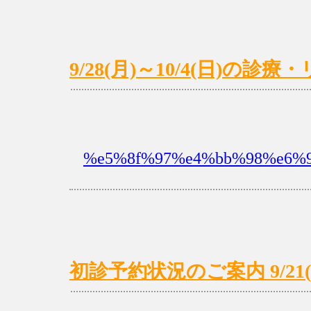
9/28(月)～10/4(日)の
%e5%8f%97%e4%bb%98%e6%9
初診予約状況のご案内 9/21(月