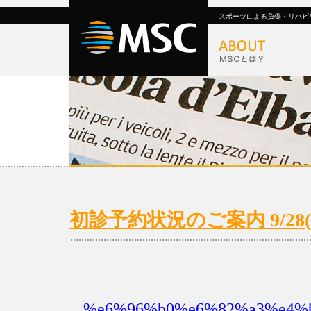
スポーツによる負傷・リハビ
初診予約状況のご案内 9/28(月
%e6%96%b0%e6%82%a3%e4%