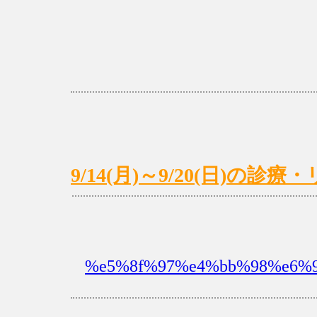
9/14(月)～9/20(日)の
%e5%8f%97%e4%bb%98%e6%9