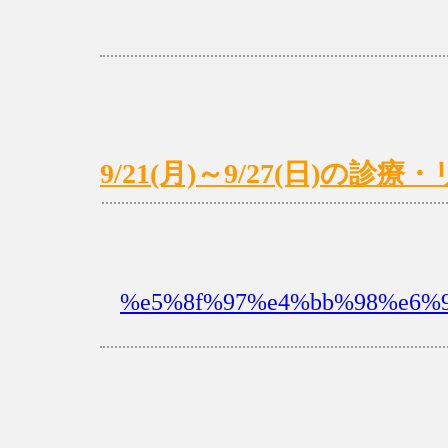
9/21(月)～9/27(日)の
%e5%8f%97%e4%bb%98%e6%9