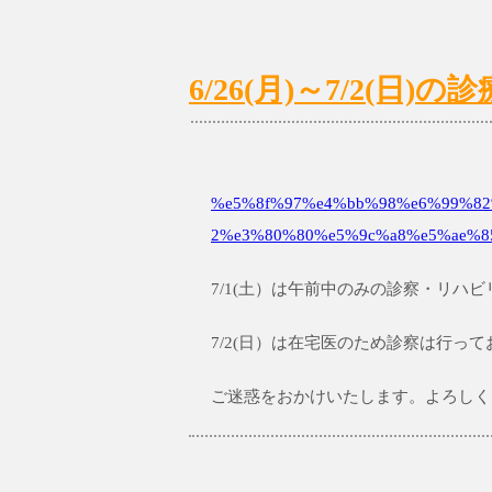
6/26(月)～7/2(日
%e5%8f%97%e4%bb%98%e6%99%82%
2%e3%80%80%e5%9c%a8%e5%ae%8
7/1(土）は午前中のみの診察・リハ
7/2(日）は在宅医のため診察は行っ
ご迷惑をおかけいたします。よろしく