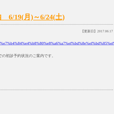
19(月)～6/24(土)
【更新日】2017.06.17
%e7%b4%84%e4%b8%80%e8%a6%a7%ef%bd%8e%ef%bd%85%ef
土)までの初診予約状況のご案内です。