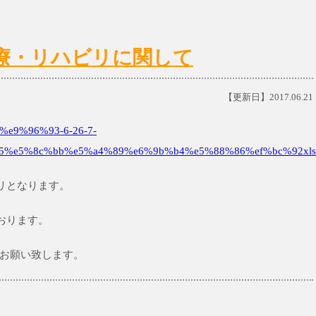
)の診療・リハビリに関して
【更新日】2017.06.21
e9%96%93-6-26-7-
5%e5%8c%bb%e5%a4%89%e6%9b%b4%e5%88%86%ef%bc%92xls
ビリとなります。
ております。
お願い致します。