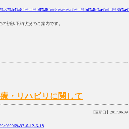
%e7%b4%84%e4%b8%80%e8%a6%a7%ef%bd%8e%ef%bd%85%ef
土)までの初診予約状況のご案内です。
日)の診療・リハビリに関して
【更新日】2017.06.09
e9%96%93-6-12-6-18