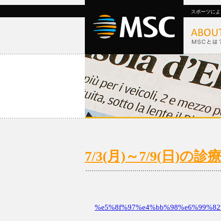
スポーツによ
7/3(月)～7/9(日
%e5%8f%97%e4%bb%98%e6%99%82%