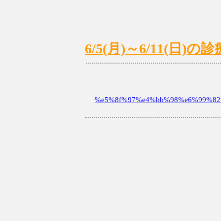
6/5(月)～6/11(日
%e5%8f%97%e4%bb%98%e6%99%82%