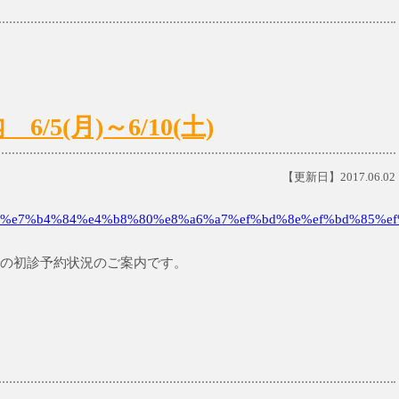
5(月)～6/10(土)
【更新日】2017.06.02
%e7%b4%84%e4%b8%80%e8%a6%a7%ef%bd%8e%ef%bd%85%ef
)までの初診予約状況のご案内です。