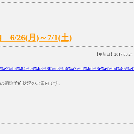
26(月)～7/1(土)
【更新日】2017.06.24
%e7%b4%84%e4%b8%80%e8%a6%a7%ef%bd%8e%ef%bd%85%ef
)までの初診予約状況のご案内です。