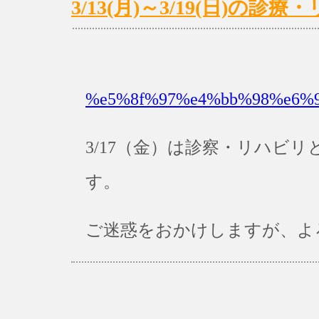
3/13(月)～3/19(日)の
%e5%8f%97%e4%bb%98%e6%99
3/17（金）は診察・リハビリ
す。
ご迷惑をおかけしますが、よ