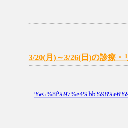
3/20(月)～3/26(日)の
%e5%8f%97%e4%bb%98%e6%99