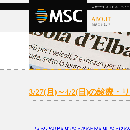
スポーツによる負傷・リハビ
3/27(月)～4/2(日)の診
%e5%8f%97%e4%bb%98%e6%99