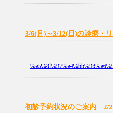
3/6(月)～3/12(日)の診
%e5%8f%97%e4%bb%98%e6%99
初診予約状況のご案内 2/27(