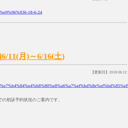
e9%96%936-18-6-24
1(月)～6/16(土)
【更新日】2018.06.12
%e7%b4%84%e4%b8%80%e8%a6%a7%ef%bd%8e%ef%bd%85%ef
土)までの初診予約状況のご案内です。