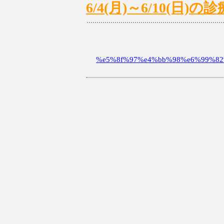
6/4(月)～6/10(日
%e5%8f%97%e4%bb%98%e6%99%82%