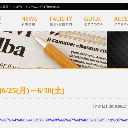
る負傷・リハビリ・トレーニングは宮崎のMSC
5(月)～6/30(土)
【更新日】2018.06.27
%e7%b4%84%e4%b8%80%e8%a6%a7%ef%bd%8e%ef%bd%85%ef