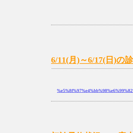
6/11(月)～6/17(
%e5%8f%97%e4%bb%98%e6%99%82%