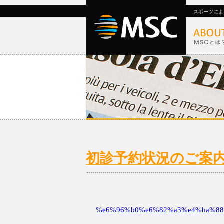
スポーツによ
初診予約状況のご案内6/2
%e6%96%b0%e6%82%a3%e4%ba%88