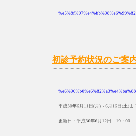
%e5%8f%97%e4%bb%98%e6%99%82%
初診予約状況のご案内6/1
%e6%96%b0%e6%82%a3%e4%ba%88
平成30年6月11日(月)～6月16日(
更新日：平成30年6月12日 19：00