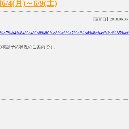
(月)～6/9(土)
【更新日】2018.06.06
%e7%b4%84%e4%b8%80%e8%a6%a7%ef%bd%8e%ef%bd%85%ef
までの初診予約状況のご案内です。