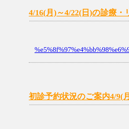
4/16(月)～4/22(日)の
%e5%8f%97%e4%bb%98%e6%9
初診予約状況のご案内4/9(月)～