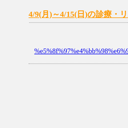
4/9(月)～4/15(日)の診
%e5%8f%97%e4%bb%98%e6%9