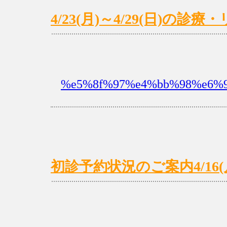
4/23(月)～4/29(日)の
%e5%8f%97%e4%bb%98%e6%9
初診予約状況のご案内4/16(月)