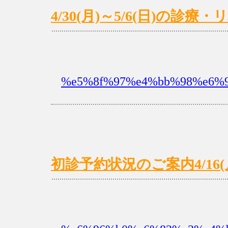
4/30(月)～5/6(日)の診
%e5%8f%97%e4%bb%98%e6%9
初診予約状況のご案内4/16(月)