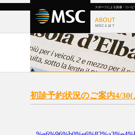
スポーツによる負傷・リハビ
初診予約状況のご案内4/30(月)
%e6%96%b0%e6%82%a3%e4%