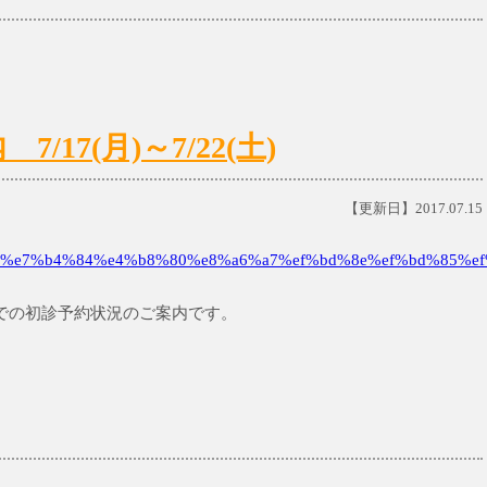
17(月)～7/22(土)
【更新日】2017.07.15
%e7%b4%84%e4%b8%80%e8%a6%a7%ef%bd%8e%ef%bd%85%ef
土)までの初診予約状況のご案内です。