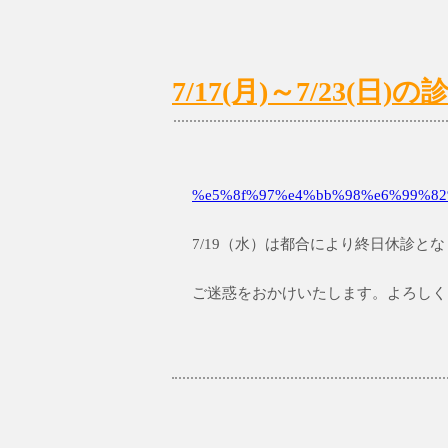
7/17(月)～7/23(
%e5%8f%97%e4%bb%98%e6%99%82%
7/19（水）は都合により終日休診と
ご迷惑をおかけいたします。よろしく