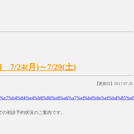
24(月)～7/29(土)
【更新日】2017.07.26
%e7%b4%84%e4%b8%80%e8%a6%a7%ef%bd%8e%ef%bd%85%ef
土)までの初診予約状況のご案内です。