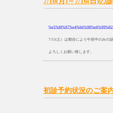
7/10(月)～7/16(
%e5%8f%97%e4%bb%98%e6%99%82%
7/15(土）は都合により午前中のみ
よろしくお願い致します。
初診予約状況のご案内 7/