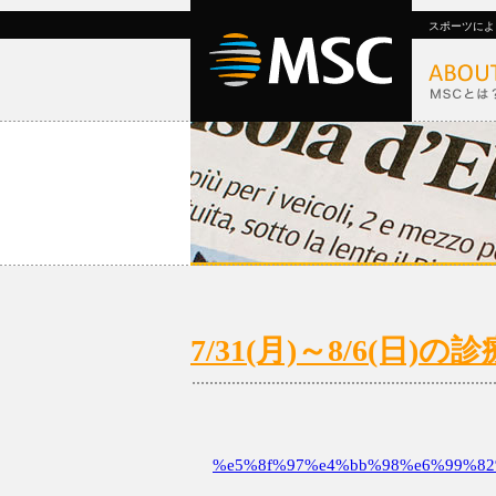
スポーツによ
7/31(月)～8/6(日
%e5%8f%97%e4%bb%98%e6%99%82%