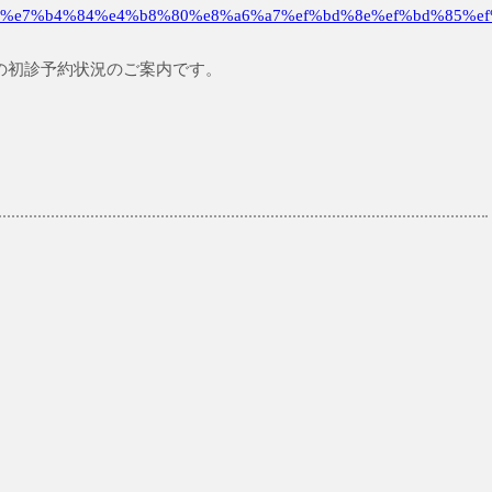
%e7%b4%84%e4%b8%80%e8%a6%a7%ef%bd%8e%ef%bd%85%ef
までの初診予約状況のご案内です。