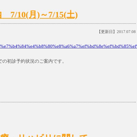
10(月)～7/15(土)
【更新日】2017.07.08
%e7%b4%84%e4%b8%80%e8%a6%a7%ef%bd%8e%ef%bd%85%ef
土)までの初診予約状況のご案内です。