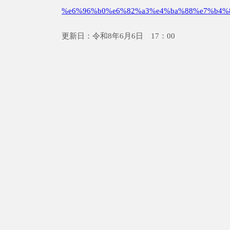
%e6%96%b0%e6%82%a3%e4%ba%88%e7%b4%
更新日：令和8年6月6日 17：00