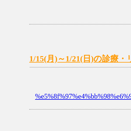
1/15(月)～1/21(日)の
%e5%8f%97%e4%bb%98%e6%99