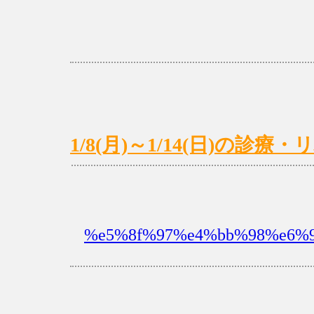
1/8(月)～1/14(日)の診
%e5%8f%97%e4%bb%98%e6%99