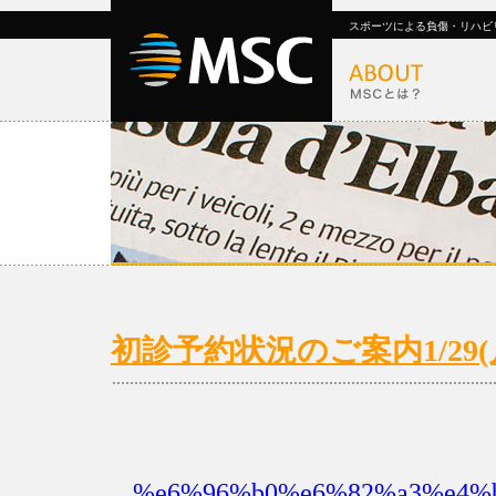
スポーツによる負傷・リハビ
初診予約状況のご案内1/29(月)
%e6%96%b0%e6%82%a3%e4%