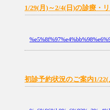
1/29(月)～2/4(日)の診
%e5%8f%97%e4%bb%98%e6%99
初診予約状況のご案内1/22(月)