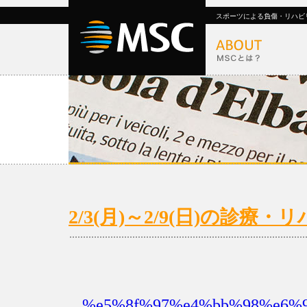
スポーツによる負傷・リハビ
2/3(月)～2/9(日)の診療
%e5%8f%97%e4%bb%98%e6%99