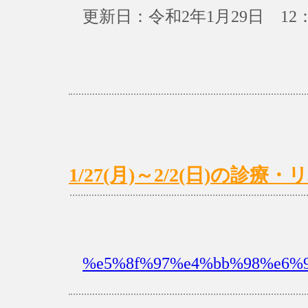
更新日：令和2年1月29日 12：
1/27(月)～2/2(日)の診
%e5%8f%97%e4%bb%98%e6%99