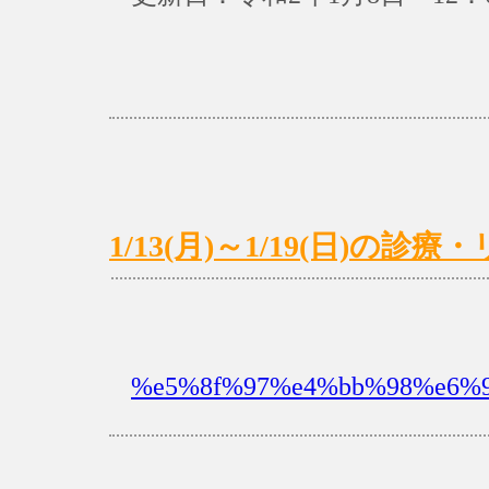
1/13(月)～1/19(日)の
%e5%8f%97%e4%bb%98%e6%99