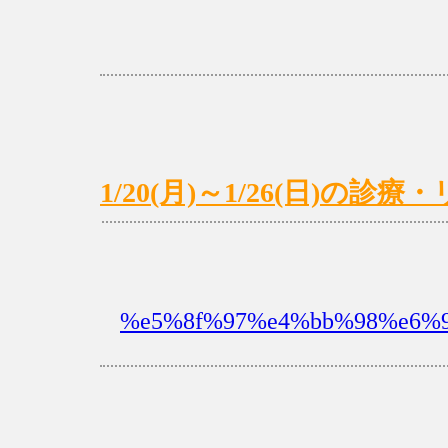
1/20(月)～1/26(日)の
%e5%8f%97%e4%bb%98%e6%99