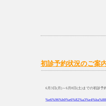
初診予約状況のご案内 6/
6月3日(月)～6月8日(土)までの初
%e6%96%b0%e6%82%a3%e4%ba%88