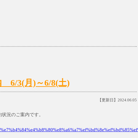
3(月)～6/8(土)
【更新日】2024.06.05
診予約状況のご案内です。
%e7%b4%84%e4%b8%80%e8%a6%a7%ef%bd%8e%ef%bd%85%ef