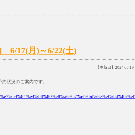
17(月)～6/22(土)
【更新日】2024.06.19
初診予約状況のご案内です。
%e7%b4%84%e4%b8%80%e8%a6%a7%ef%bd%8e%ef%bd%85%ef