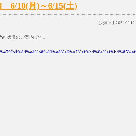
10(月)～6/15(土)
【更新日】2024.06.12
初診予約状況のご案内です。
%e7%b4%84%e4%b8%80%e8%a6%a7%ef%bd%8e%ef%bd%85%ef