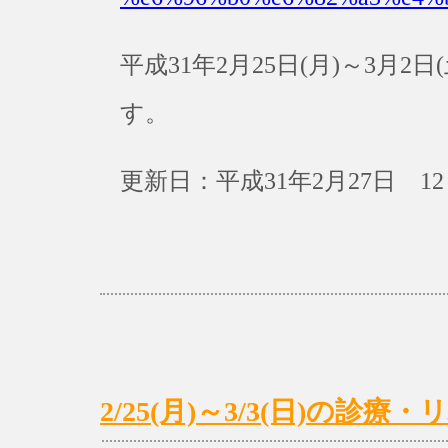
平成31年2月25日(月)～3月
す。
更新日：平成31年2月27日 12
2/25(月)～3/3(日)の診