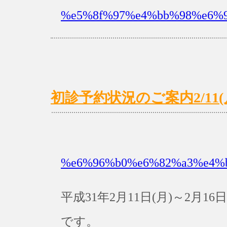
%e5%8f%97%e4%bb%98%e6%9
初診予約状況のご案内2/11(月)
%e6%96%b0%e6%82%a3%e4%
平成31年2月11日(月)～2月
です。