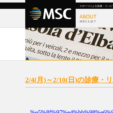
スポーツによる負傷・リハビ
2/4(月)～2/10(日)の診
%e5%8f%97%e4%bb%98%e6%99