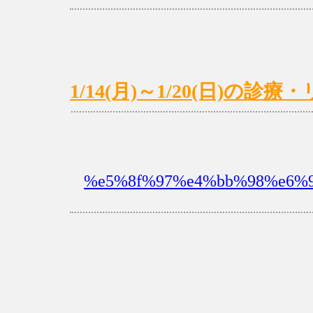
1/14(月)～1/20(日)の
%e5%8f%97%e4%bb%98%e6%99