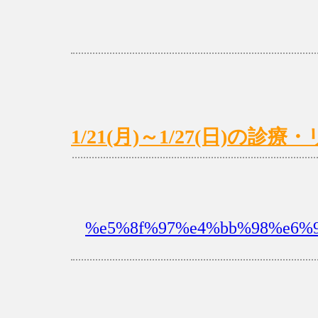
1/21(月)～1/27(日)の
%e5%8f%97%e4%bb%98%e6%99