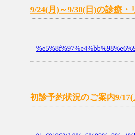
9/24(月)～9/30(日)の
%e5%8f%97%e4%bb%98%e6%9
初診予約状況のご案内9/17(月)