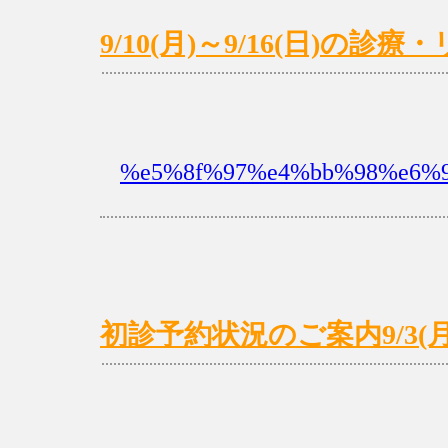
9/10(月)～9/16(日)の
%e5%8f%97%e4%bb%98%e6%9
初診予約状況のご案内9/3(月)