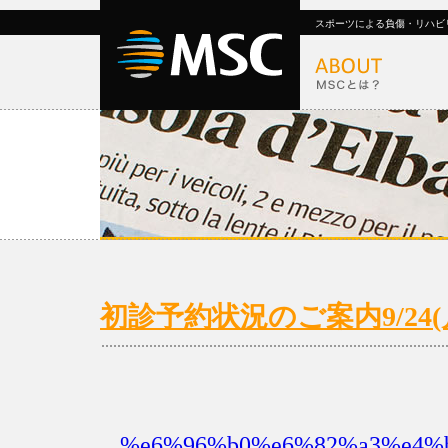
スポーツによる負傷・リハビ
初診予約状況のご案内9/24(月)
%e6%96%b0%e6%82%a3%e4%