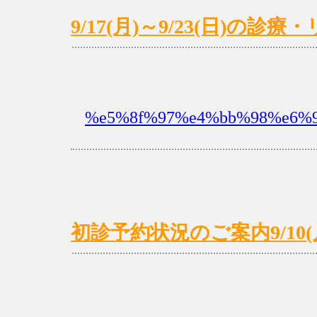
9/17(月)～9/23(日)の
%e5%8f%97%e4%bb%98%e6%9
初診予約状況のご案内9/10(月)