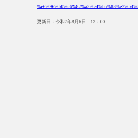
%e6%96%b0%e6%82%a3%e4%ba%88%e7%b4%
更新日：令和7年8月6日 12：00