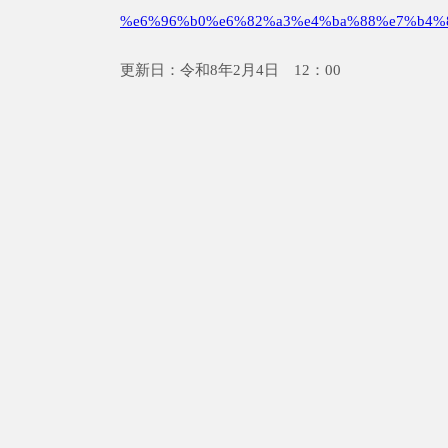
%e6%96%b0%e6%82%a3%e4%ba%88%e7%b4%
更新日：令和8年2月4日 12：00