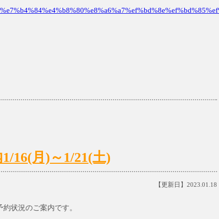
%e7%b4%84%e4%b8%80%e8%a6%a7%ef%bd%8e%ef%bd%85%ef
6(月)～1/21(土)
【更新日】2023.01.18
初診予約状況のご案内です。