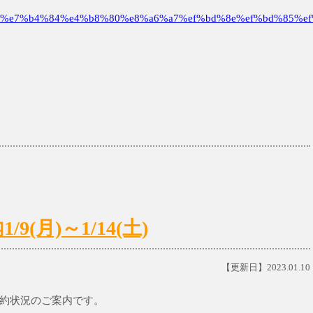
%e7%b4%84%e4%b8%80%e8%a6%a7%ef%bd%8e%ef%bd%85%ef
(月)～1/14(土)
【更新日】2023.01.10
診予約状況のご案内です。