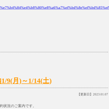
%e7%b4%84%e4%b8%80%e8%a6%a7%ef%bd%8e%ef%bd%85%ef
(月)～1/14(土)
【更新日】2023.01.07
診予約状況のご案内です。