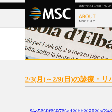
スポーツによる負傷・リハビ
2/3(月)～2/9(日)の診療
%e5%8f%97%e4%bb%98%e6%99