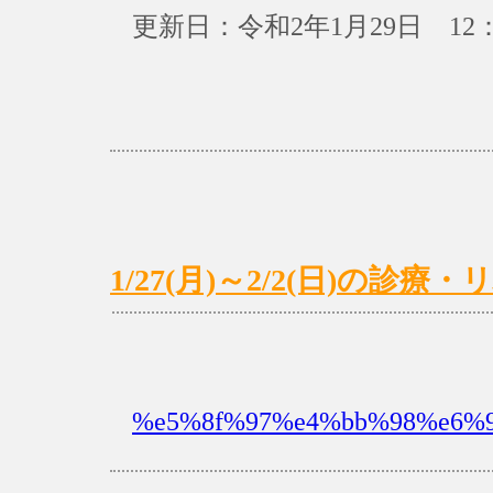
更新日：令和2年1月29日 12：
1/27(月)～2/2(日)の診
%e5%8f%97%e4%bb%98%e6%99