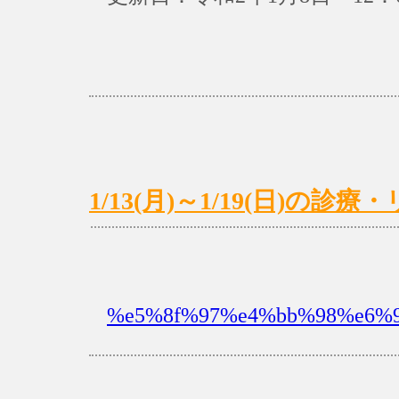
1/13(月)～1/19(日)の
%e5%8f%97%e4%bb%98%e6%99