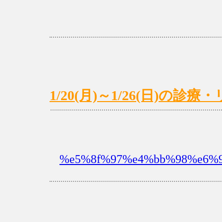
1/20(月)～1/26(日)の
%e5%8f%97%e4%bb%98%e6%99