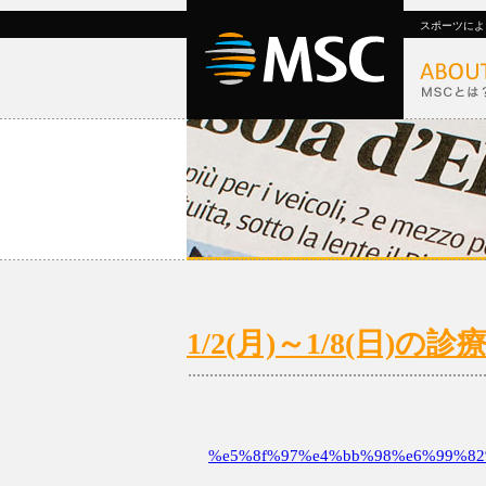
スポーツによ
1/2(月)～1/8(日
%e5%8f%97%e4%bb%98%e6%99%82%