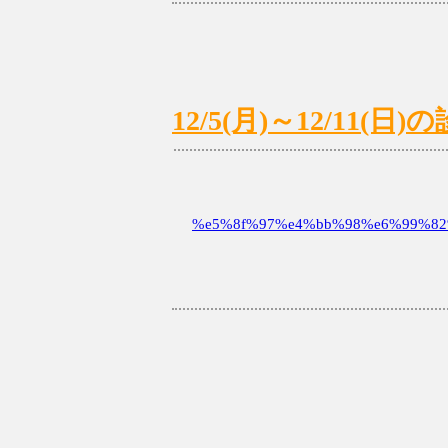
12/5(月)～12/11
%e5%8f%97%e4%bb%98%e6%99%82%