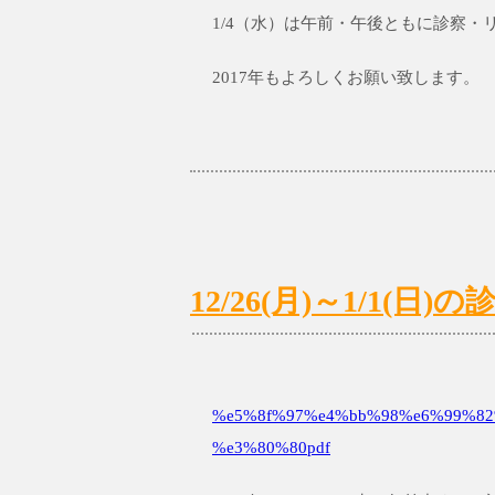
1/4（水）は午前・午後ともに診察・
2017年もよろしくお願い致します。
12/26(月)～1/1(
%e5%8f%97%e4%bb%98%e6%99%82%
%e3%80%80pdf