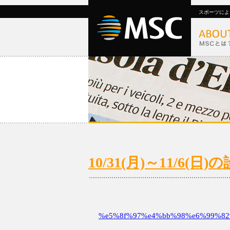
スポーツによ
10/31(月)～11/6
%e5%8f%97%e4%bb%98%e6%99%82%