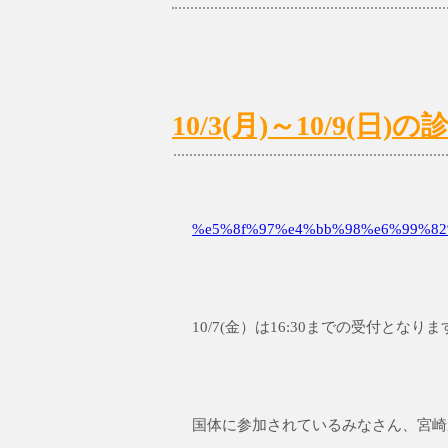
10/3(月)～10/9(
%e5%8f%97%e4%bb%98%e6%99%82%
10/7(金）は16:30までの受付と
国体に参加されているみなさん、宮崎