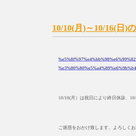
10/10(月)～10/1
%e5%8f%97%e4%bb%98%e6%99%82%
%e3%80%80%e5%a4%89%e6%9b%b
10/10(月）は祝日により終日休診、
ご迷惑をおかけ致します。よろしくお