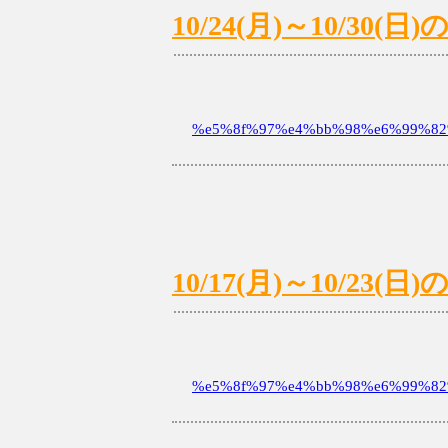
10/24(月)～10/3
%e5%8f%97%e4%bb%98%e6%99%82%
10/17(月)～10/2
%e5%8f%97%e4%bb%98%e6%99%82%