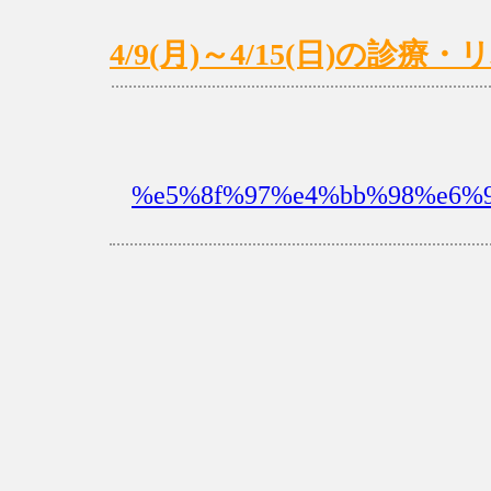
4/9(月)～4/15(日)の診
%e5%8f%97%e4%bb%98%e6%9