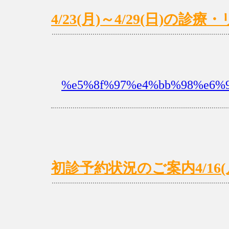
4/23(月)～4/29(日)の
%e5%8f%97%e4%bb%98%e6%9
初診予約状況のご案内4/16(月)