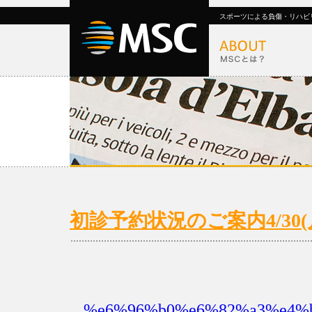
スポーツによる負傷・リハビ
初診予約状況のご案内4/30(月)
%e6%96%b0%e6%82%a3%e4%