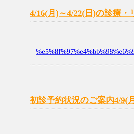
4/16(月)～4/22(日)の
%e5%8f%97%e4%bb%98%e6%9
初診予約状況のご案内4/9(月)～