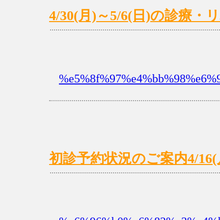
4/30(月)～5/6(日)の診
%e5%8f%97%e4%bb%98%e6%9
初診予約状況のご案内4/16(月)