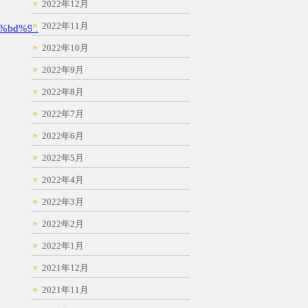
2022年12月
2022年11月
%bd%94
2022年10月
2022年9月
2022年8月
2022年7月
2022年6月
2022年5月
2022年4月
2022年3月
2022年2月
2022年1月
2021年12月
2021年11月