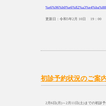
%e6%96%b0%e6%82%a3%e4%ba%88
更新日：令和5年2月 10日 19：00
初診予約状況のご案内2/6
2月6日(月)～2月11日(土)までの初