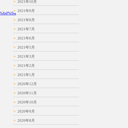
2021年10月
2021年9月
%bd%94
2021年8月
2021年7月
2021年6月
2021年5月
2021年3月
2021年2月
2021年1月
2020年12月
2020年11月
2020年10月
2020年9月
2020年8月