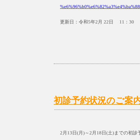
%e6%96%b0%e6%82%a3%e4%ba%88
更新日：令和5年2月 22日 11：30
初診予約状況のご案内2/1
2月13日(月)～2月18日(土)までの