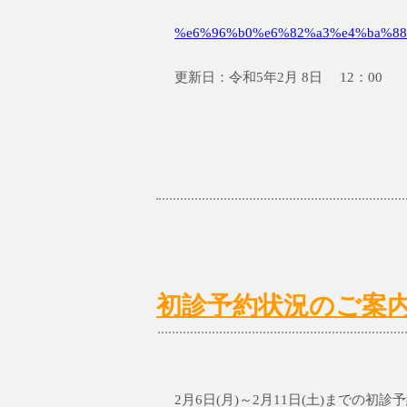
%e6%96%b0%e6%82%a3%e4%ba%88
更新日：令和5年2月 8日 12：00
初診予約状況のご案内2/6
2月6日(月)～2月11日(土)までの初