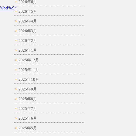
2026年6月
%bd%94
2026年5月
2026年4月
2026年3月
2026年2月
2026年1月
2025年12月
2025年11月
2025年10月
2025年9月
2025年8月
2025年7月
2025年6月
2025年5月