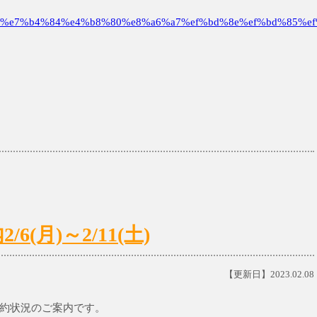
%e7%b4%84%e4%b8%80%e8%a6%a7%ef%bd%8e%ef%bd%85%ef
(月)～2/11(土)
【更新日】2023.02.08
診予約状況のご案内です。