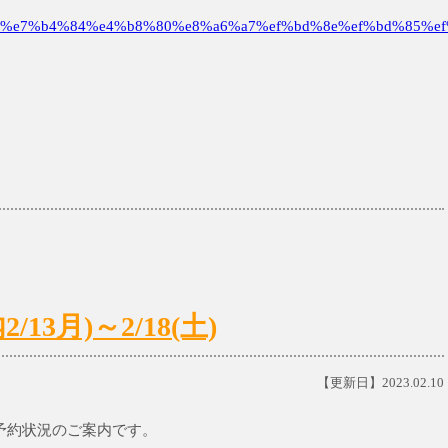
%e7%b4%84%e4%b8%80%e8%a6%a7%ef%bd%8e%ef%bd%85%ef
3月)～2/18(土)
【更新日】2023.02.10
初診予約状況のご案内です。