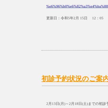
%e6%96%b0%e6%82%a3%e4%ba%88
更新日：令和5年2月 15日 12：05
初診予約状況のご案内2/1
2月13日(月)～2月18日(土)までの