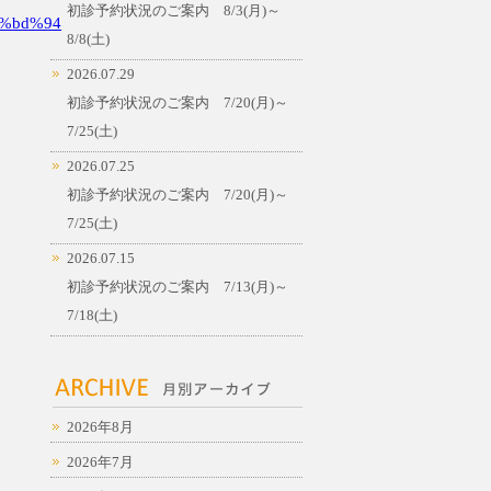
初診予約状況のご案内 8/3(月)～
%bd%94
8/8(土)
2026.07.29
初診予約状況のご案内 7/20(月)～
7/25(土)
2026.07.25
初診予約状況のご案内 7/20(月)～
7/25(土)
2026.07.15
初診予約状況のご案内 7/13(月)～
7/18(土)
2026年8月
2026年7月