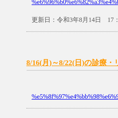
%e6%96%b0%e6%82%a3%e4%
更新日：令和3年8月14日 17：
8/16(月)～8/22(日)の
%e5%8f%97%e4%bb%98%e6%9