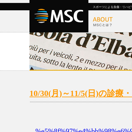
スポーツによる負傷・リハビ
10/30(月)～11/5(日)
%e5%8f%97%e4%bb%98%e6%99