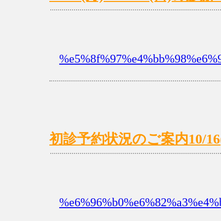
%e5%8f%97%e4%bb%98%e6%99
初診予約状況のご案内10/16(月
%e6%96%b0%e6%82%a3%e4%