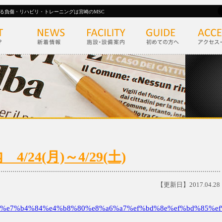
る負傷・リハビリ・トレーニングは宮崎のMSC
24(月)～4/29(土)
【更新日】2017.04.28
%e7%b4%84%e4%b8%80%e8%a6%a7%ef%bd%8e%ef%bd%85%ef