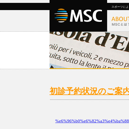
スポーツによ
初診予約状況のご案内 4/
%e6%96%b0%e6%82%a3%e4%ba%88