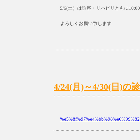
5/6(土）は診察・リハビリともに10:00-
よろしくお願い致します
4/24(月)～4/30(
%e5%8f%97%e4%bb%98%e6%99%82%e