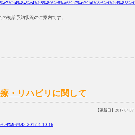
%e7%b4%84%e4%b8%80%e8%a6%a7%ef%bd%8e%ef%bd%85%ef
土)までの初診予約状況のご案内です。
日)の診療・リハビリに関して
【更新日】2017.04.07
e9%96%93-2017-4-10-16