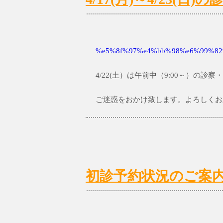
%e5%8f%97%e4%bb%98%e6%99%82%
4/22(土）は午前中（9:00～）の診
ご迷惑をおかけ致します。よろしくお
初診予約状況のご案内 4/