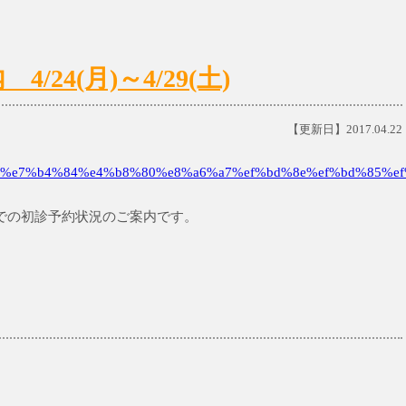
24(月)～4/29(土)
【更新日】2017.04.22
%e7%b4%84%e4%b8%80%e8%a6%a7%ef%bd%8e%ef%bd%85%ef
土)までの初診予約状況のご案内です。