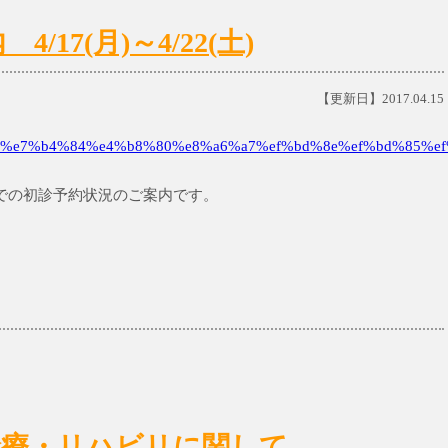
17(月)～4/22(土)
【更新日】2017.04.15
%e7%b4%84%e4%b8%80%e8%a6%a7%ef%bd%8e%ef%bd%85%ef
土)までの初診予約状況のご案内です。
日)の診療・リハビリに関して