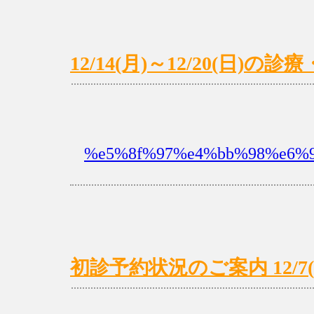
12/14(月)～12/20(日)
%e5%8f%97%e4%bb%98%e6%99
初診予約状況のご案内 12/7(月