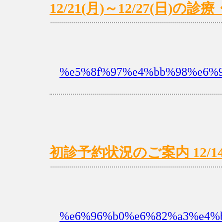
12/21(月)～12/27(日)
%e5%8f%97%e4%bb%98%e6%99
初診予約状況のご案内 12/14(月
%e6%96%b0%e6%82%a3%e4%