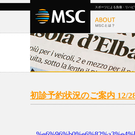
スポーツによる負傷・リハビ
初診予約状況のご案内 12/28(
%e6%96%b0%e6%82%a3%e4%