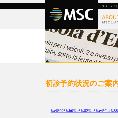
スポーツによ
初診予約状況のご案内1/1
%e6%96%b0%e6%82%a3%e4%ba%88