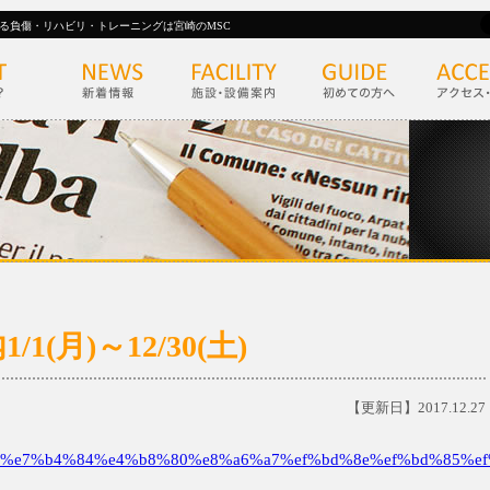
る負傷・リハビリ・トレーニングは宮崎のMSC
(月)～12/30(土)
【更新日】2017.12.27
%e7%b4%84%e4%b8%80%e8%a6%a7%ef%bd%8e%ef%bd%85%ef