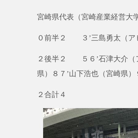
宮崎県代表（宮崎産業経営大学
０前半２ ３’三島勇太（ア
２後半２ ５６’石津大介（
県）８７’山下浩也（宮崎県）
２合計４