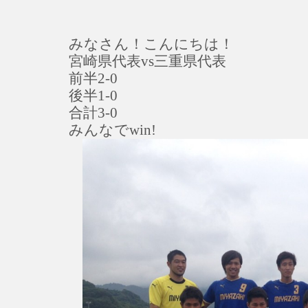
みなさん！こんにちは！
宮崎県代表vs三重県代表
前半2-0
後半1-0
合計3-0
みんなでwin!