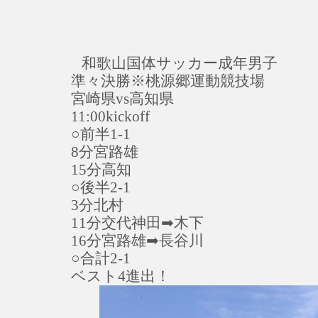
和歌山国体サッカー成年男子
準々決勝※桃源郷運動競技場
宮崎県vs高知県
11:00kickoff
○前半1-1
8分宮路雄
15分高知
○後半2-1
3分北村
11分交代神田➡︎木下
16分宮路雄➡︎長谷川
○合計2-1
ベスト4進出！