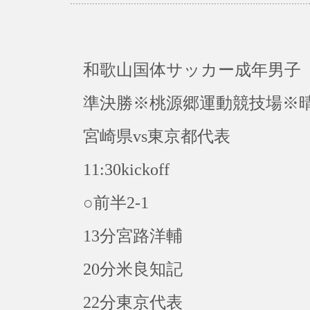
和歌山国体サッカー成年男子
準決勝※桃源郷運動競技場※晴
宮崎県vs東京都代表
11:30kickoff
○前半2-1
13分宮路洋輔
20分米良知記
22分東京代表