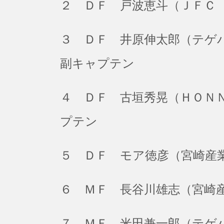
２ ＤＦ 戸波恵斗（ＪＦＣ
３ ＤＦ 井原伸太郎（テゲ
副キャプテン
４ ＤＦ 古垣秀晃（ＨＯＮ
プテン
５ ＤＦ モア徳彦（宮崎産
６ ＭＦ 長谷川雄志（宮崎
７ ＭＦ 米田兼一郎（テゲ