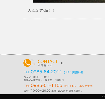
みんなでWin！！
C