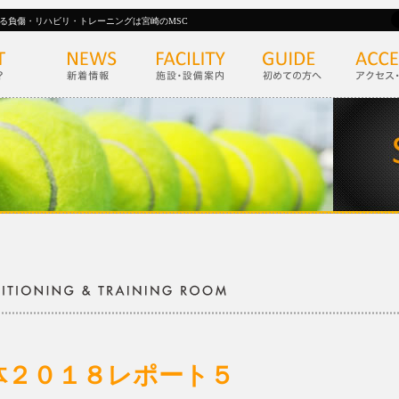
る負傷・リハビリ・トレーニングは宮崎のMSC
体２０１８レポート５